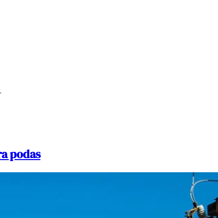
.
ra podas